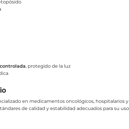
 etopósido
a
controlada
, protegido de la luz
dica
io
pecializado en medicamentos oncológicos, hospitalarios y 
stándares de calidad y estabilidad adecuados para su us