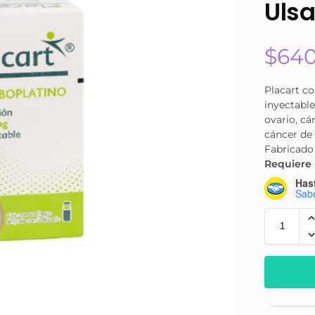
Uls
$
64
Placart c
inyectable
ovario, c
cáncer de 
Fabricado
Requiere 
Hast
Sab