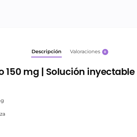
Descripción
Valoraciones
0
o 150 mg | Solución inyectable
mg
eza