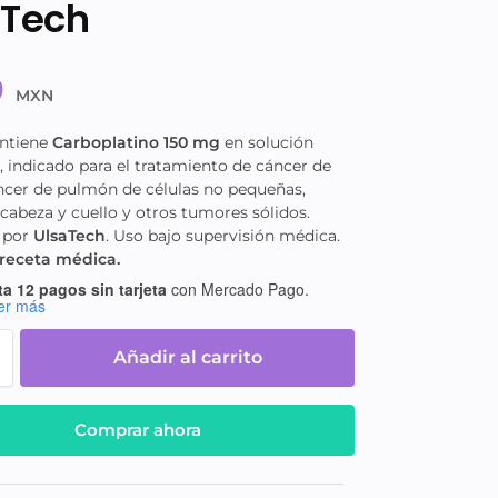
aTech
0
MXN
ontiene
Carboplatino 150 mg
en solución
, indicado para el tratamiento de cáncer de
áncer de pulmón de células no pequeñas,
cabeza y cuello y otros tumores sólidos.
 por
UlsaTech
. Uso bajo supervisión médica.
receta médica.
a 12 pagos sin tarjeta
con Mercado Pago.
er más
Añadir al carrito
Comprar ahora