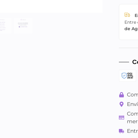
E
Entre 
de Ag
C
Com
Enví
Com
mer
Entr