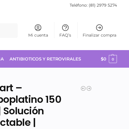
Teléfono: (81) 2979 5274
Buscar
Mi cuenta
FAQ’s
Finalizar compra
IA
ANTIBIOTICOS Y RETROVIRALES
$
0
0
art –
oplatino 150
 Solución
ctable |