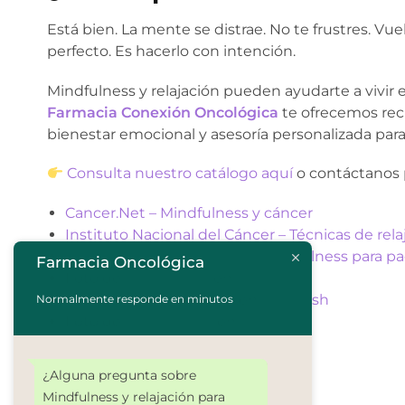
Está bien. La mente se distrae. No te frustres. Vuel
perfecto. Es hacerlo con intención.
Mindfulness y relajación pueden ayudarte a vivir 
Farmacia Conexión Oncológica
te ofrecemos rec
bienestar emocional y asesoría personalizada pa
Consulta nuestro catálogo aquí
o contáctanos p
Cancer.Net – Mindfulness y cáncer
Instituto Nacional del Cáncer – Técnicas de rela
American Cancer Society – Mindfulness para pa
Farmacia Oncológica
Foto de
Dingzeyu Li
en
Unsplash
Foto de
Sage Friedman
en
Unsplash
Normalmente responde en minutos
Foto de
Vitaly Gariev
en
Unsplash
¿Alguna pregunta sobre
Mindfulness y relajación para