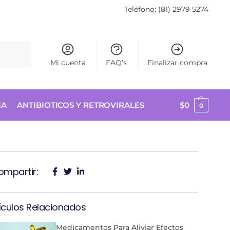
Teléfono: (81) 2979 5274
Buscar
Mi cuenta
FAQ’s
Finalizar compra
IA
ANTIBIOTICOS Y RETROVIRALES
$
0
0
ompartir:
ículos Relacionados
Medicamentos Para Aliviar Efectos