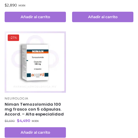
$
2,890
MXN
Añadir al carrito
Añadir al carrito
-21%
NEUROLOGIA
Niman Temozolomida 100
mg frasco con 5 cápsulas.
Accord. – Alta especialidad
$
4,490
$
5,690
MXN
Añadir al carrito