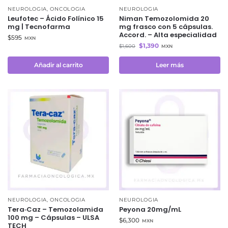
NEUROLOGIA
,
ONCOLOGIA
NEUROLOGIA
Leufotec – Ácido Folínico 15
Niman Temozolomida 20
mg | Tecnofarma
mg frasco con 5 cápsulas.
Accord. – Alta especialidad
$
595
MXN
$
1,390
$
1,600
MXN
Añadir al carrito
Leer más
NEUROLOGIA
,
ONCOLOGIA
NEUROLOGIA
Tera‑Caz – Temozolamida
Peyona 20mg/mL
100 mg – Cápsulas – ULSA
$
6,300
MXN
TECH