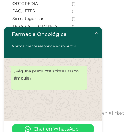
ORTOPEDIA
(1)
PAQUETES
(1)
Sin categorizar
(1)
TERAPIA CITOTOXICA
(1)
TERAPIAS DIRIGIDAS
Farmacia Oncológica
(2)
Normalmente responde en minutos
¿Alguna pregunta sobre Frasco
ámpula?
Farmacia Oncologica y de Alta Especialidad.
Chat en WhatsApp