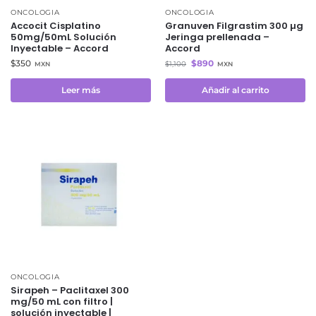
ONCOLOGIA
ONCOLOGIA
Accocit Cisplatino
Granuven Filgrastim 300 µg
50mg/50mL Solución
Jeringa prellenada –
Inyectable – Accord
Accord
$
350
$
890
$
1,100
MXN
MXN
Leer más
Añadir al carrito
ONCOLOGIA
Sirapeh – Paclitaxel 300
mg/50 mL con filtro |
solución inyectable |