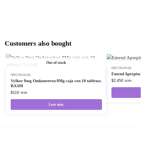
Customers also bought
Out of stock
ONCOLOGIA
Emend Aprepita
ONCOLOGIA
Vylkor 8mg Ondansetron 8Mg caja con 10 tabletas.
$
2,450
MXN
RAAM
$
110
MXN
Leer más