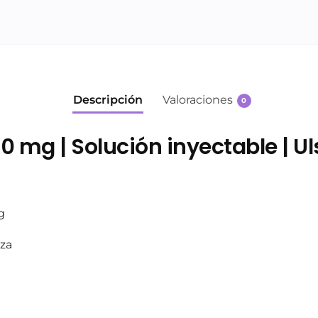
Descripción
Valoraciones
0
50 mg | Solución inyectable | U
g
eza