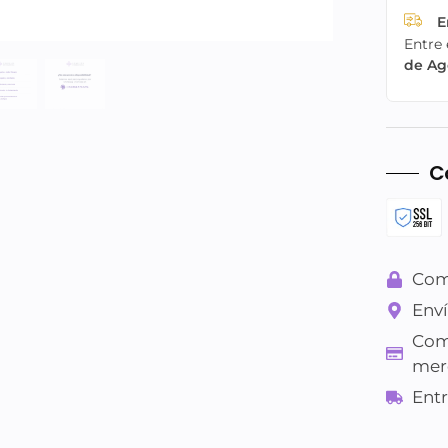
E
Entre 
de Ag
C
Com
Enví
Com
mer
Entr