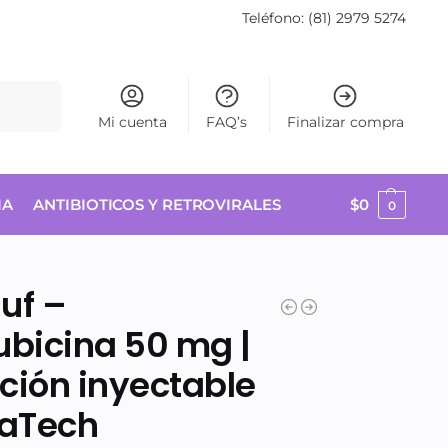
Teléfono: (81) 2979 5274
Buscar
Mi cuenta
FAQ’s
Finalizar compra
IA
ANTIBIOTICOS Y RETROVIRALES
$
0
0
uf –
ubicina 50 mg |
ción inyectable
saTech