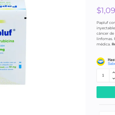
$
1,0
Papluf co
inyectabl
cáncer de
linfomas.
médica.
R
Hast
Sab