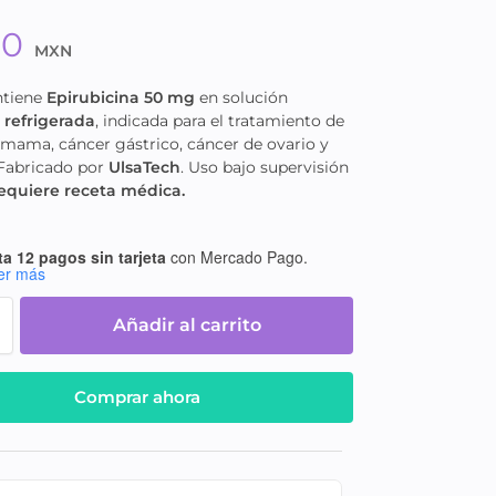
90
MXN
ntiene
Epirubicina 50 mg
en solución
e
refrigerada
, indicada para el tratamiento de
 mama, cáncer gástrico, cáncer de ovario y
 Fabricado por
UlsaTech
. Uso bajo supervisión
equiere receta médica.
a 12 pagos sin tarjeta
con Mercado Pago.
er más
Añadir al carrito
Comprar ahora