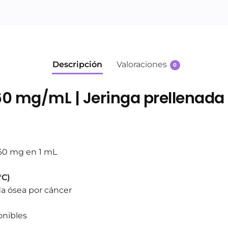
Descripción
Valoraciones
0
0 mg/mL | Jeringa prellenada s
 60 mg en 1 mL
°C)
da ósea por cáncer
onibles