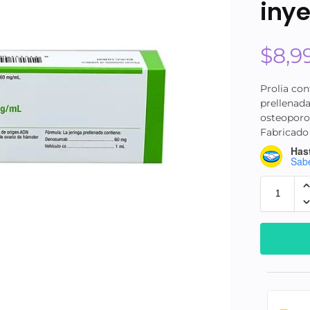
iny
$
8,9
Prolia co
prellenada
osteoporos
Fabricado
Hast
Sab