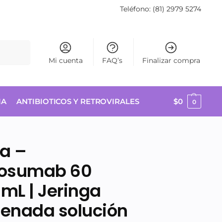
Teléfono: (81) 2979 5274
Buscar
Mi cuenta
FAQ’s
Finalizar compra
IA
ANTIBIOTICOS Y RETROVIRALES
$
0
0
ia –
osumab 60
mL | Jeringa
lenada solución