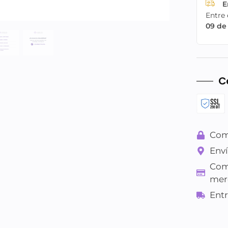
E
Entre 
09 de
C
Com
Enví
Com
mer
Entr