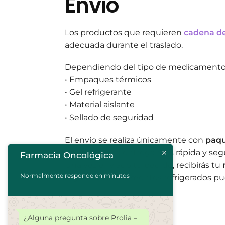
Envío
Los productos que requieren
cadena de
adecuada durante el traslado.
Dependiendo del tipo de medicamento, 
• Empaques térmicos
• Gel refrigerante
• Material aislante
• Sellado de seguridad
El envío se realiza únicamente con
paqu
permiten una entrega más rápida y segu
Farmacia Oncológica
Una vez enviado tu pedido, recibirás tu
Normalmente responde en minutos
Algunos medicamentos refrigerados p
¿Alguna pregunta sobre Prolia –